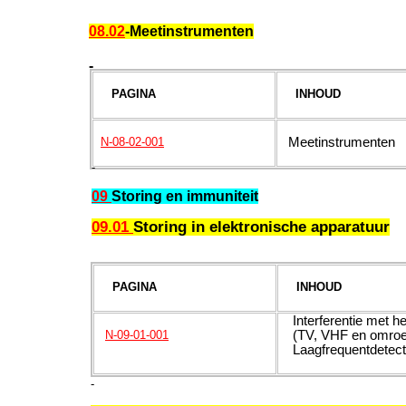
08.02
-Meetinstrumenten
-
PAGINA
INHOUD
Meetinstrumenten
N-08-02-001
-
09
Storing en immuniteit
09.01
Storing in elektronische apparatuur
PAGINA
INHOUD
Interferentie met he
(TV, VHF en omroe
N-09-01-001
Laagfrequentdetect
-