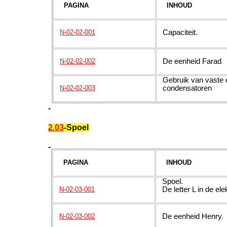
PAGINA
INHOUD
C
apaciteit
N-02-02-001
D
e eenheid Farad
N-02-02-002
Gebruik van vaste e
condensatoren
N-02-02-003
-
2.03
-Spoel
-
PAGINA
INHOUD
S
poel.
De letter L in de ele
N-02-03-001
D
e eenheid Henry.
N-02-03-002