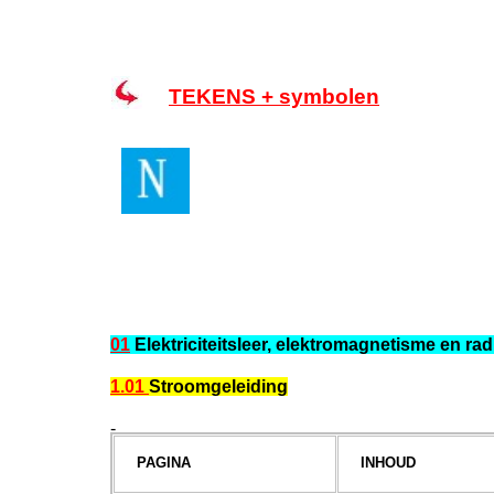
TEKENS + symbolen
01
Elektriciteitsleer, elektromagnetisme en rad
1.01
Stroomgeleiding
-
PAGINA
INHOUD