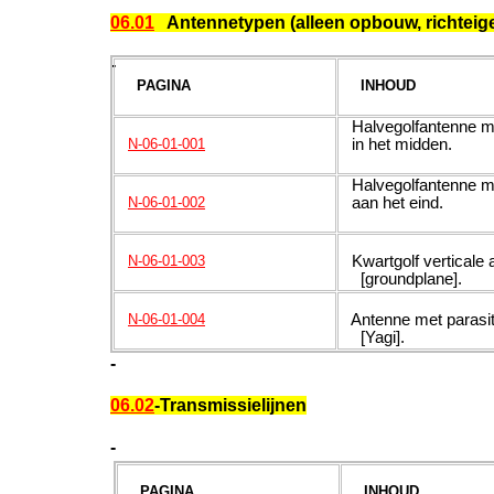
06.01
Antennetypen (alleen opbouw, richteige
-
PAGINA
INHOUD
Halvegolfantenne m
in het midden.
N-06-01-001
Halvegolfantenne m
aan het eind.
N-06-01-002
Kwartgolf verticale
N-06-01-003
[groundplane].
Antenne met parasi
N-06-01-004
[Yagi].
-
06.02
-Transmissielijnen
-
PAGINA
INHOUD