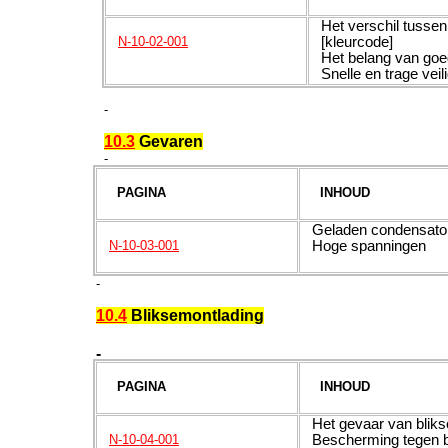
Het verschil tussen 
[kleurcode]
N-10-02-001
Het belang van goed
Snelle en trage veil
-
10.3
Gevaren
-
PAGINA
INHOUD
Geladen condensato
Hoge spanningen
N-10-03-001
-
10.4
Bliksemontlading
-
PAGINA
INHOUD
Het gevaar van bliks
Bescherming tegen b
N-10-04-001