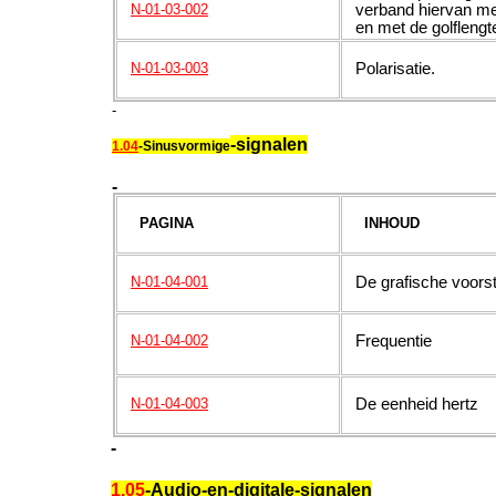
verband hiervan met
N-01-03-002
en met de golflengt
Polarisatie.
N-01-03-003
-
-signalen
1.04
-Sinusvormige
-
PAGINA
INHOUD
De grafische voorste
N-01-04-001
Frequentie
N-01-04-002
De eenheid hertz
N-01-04-003
-
1.05
-Audio-en-digitale-signalen