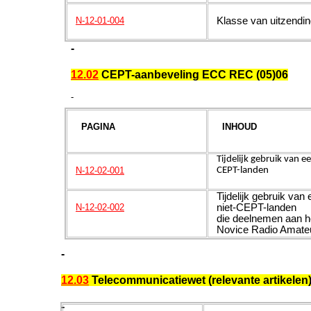
K
lasse van uitzendi
N-12-01-004
-
12.02
CEPT-aanbeveling ECC REC (05)06
-
PAGINA
INHOUD
Tijdelijk gebruik van ee
N-12-02-001
CEPT-landen
Tijdelijk gebruik van e
niet-CEPT-landen
N-12-02-002
die deelnemen aan h
Novice Radio Amateur
-
12.03
Telecommunicatiewet (relevante artikelen
-