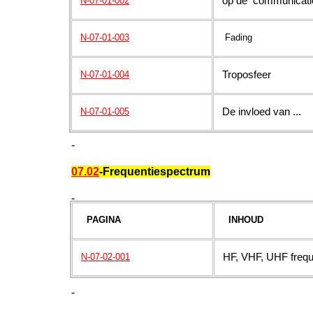
op de communicati
N-07-01-002
N-07-01-003
Fading
Troposfeer
N-07-01-004
De invloed van ...
N-07-01-005
-
07.02
-Frequentiespectrum
-
PAGINA
INHOUD
HF, VHF, UHF frequ
N-07-02-001
-