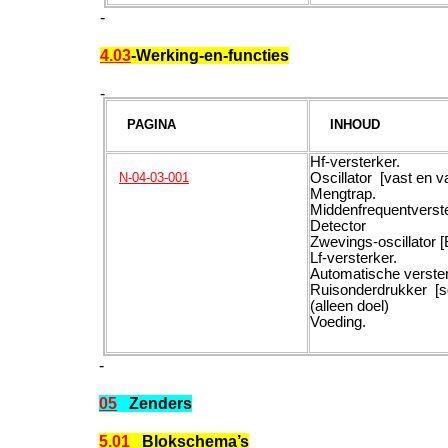
-
4.03
-Werking-en-functies
-
PAGINA
INHOUD
Hf-versterker.
Oscillator [vast en va
N-04-03-001
Mengtrap.
Middenfrequentverst
Detector
Zwevings-oscillator 
Lf-versterker.
Automatische verster
Ruisonderdrukker [s
(alleen doel)
Voeding.
-
05
Zenders
5.01
Blokschema’s