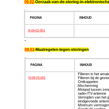
09.02
-Oorzaak-van-de-storing-in-elektronisch
-
PAGINA
INHOUD
N-09-02-001
-
09.03
-Maatregelen-tegen-storingen
-
PAGINA
INHOUD
Filteren in het amate
Filteren bij de gest
N-09-03-001
Ontkoppelen
Afscherming
Afstand tussen zen
radio-/TV-antenne
Vermijden van het g
eindgevoede anten
Minimum vermoge
Goede hf-aarding