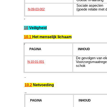
Sociale aspecten
(goede relatie met d
N-09-03-002
-
10
Veiligheid
10.1
Het menselijk lichaam
*
PAGINA
INHOUD
De gevolgen van ele
Voorzorgsmaatregele
N-10-01-001
schok
-
10.2
Netvoeding
--
PAGINA
INHOUD