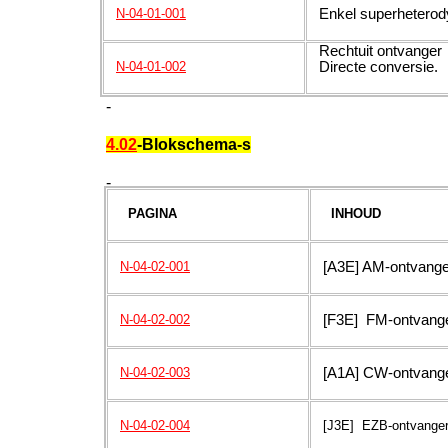
Enkel superheterod
N-04-01-001
Rechtuit ontvanger
Directe conversie.
N-04-01-002
-
4.02
-Blokschema-s
-
PAGINA
INHOUD
[A3E] AM-ontvange
N-04-02-001
[F3E] FM-ontvange
N-04-02-002
[A1A] CW-ontvange
N-04-02-003
N-04-02-004
[J3E] EZB-ontvanger