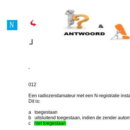
Vragenboek Novice Lice
┘
┘
-
012
Een radiozendamateur met een N-registratie inst
Dit is:
a toegestaan
b uitsluitend toegestaan, indien de zender auto
c
niet toegestaan