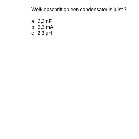
Welk opschrift op een condensator is juist ?
a 3,3 nF
b 3,3 mA
c 2,3 µH