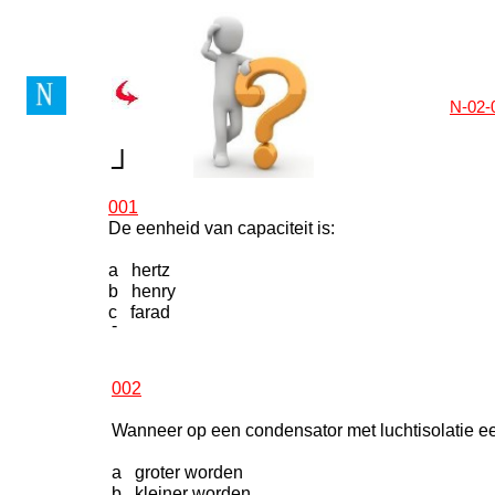
N-02-
┘
001
De eenheid van capaciteit is:
a hertz
b henry
c farad
-
002
Wanneer op een condensator met luchtisolatie ee
a groter worden
b kleiner worden