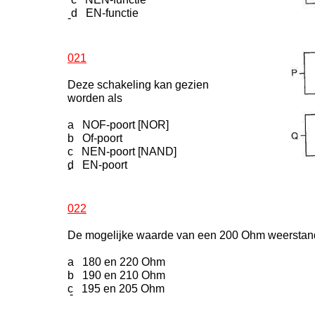
d EN-functie
-
021
Deze schakeling kan gezien
worden als
a NOF-poort [NOR]
b Of-poort
c NEN-poort [NAND]
d EN-poort
-
022
De mogelijke waarde van een 200 Ohm weerstand m
a 180 en 220 Ohm
b 190 en 210 Ohm
c 195 en 205 Ohm
-