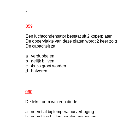
-
059
Een luchtcondensator bestaat uit 2 koperplaten
De oppervlakte van deze platen wordt 2 keer zo 
De capaciteit zal
a verdubbelen
b gelijk blijven
c 4x zo groot worden
d halveren
-
060
De lekstroom van een diode
a neemt af bij temperatuurverhoging
b neemt toe bij temperatuurverhoging