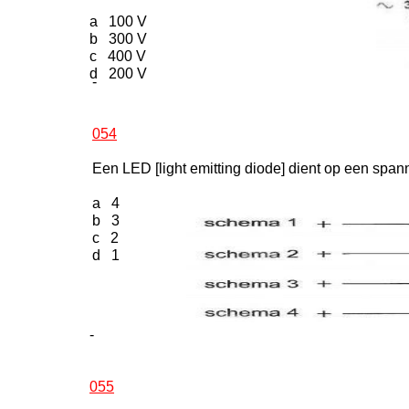
a 100 V
b 300 V
c 400 V
d 200 V
-
054
Een LED [light emitting diode] dient op een spa
a 4
b 3
c 2
d 1
-
055