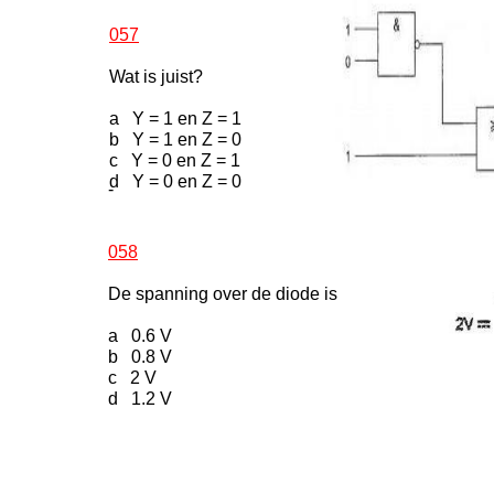
057
Wat is juist?
a Y = 1 en Z = 1
b Y = 1 en Z = 0
c Y = 0 en Z = 1
d Y = 0 en Z = 0
-
058
De spanning over de diode is
a 0.6 V
b 0.8 V
c 2 V
d 1.2 V