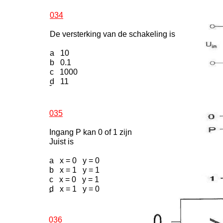
034
De versterking van de schakeling is
a 10
b 0.1
c 1000
d 11
-
035
Ingang P kan 0 of 1 zijn
Juist is
a x = 0 y = 0
b x = 1 y = 1
c x = 0 y = 1
d x = 1 y = 0
-
036