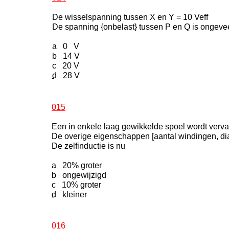
De wisselspanning tussen X en Y = 10 Veff
De spanning {onbelast} tussen P en Q is ongeve
a 0 V
b 14 V
c 20 V
d 28 V
-
015
Een in enkele laag gewikkelde spoel wordt verva
De overige eigenschappen [aantal windingen, diam
De zelfinductie is nu
a 20% groter
b ongewijzigd
c 10% groter
d kleiner
-
016