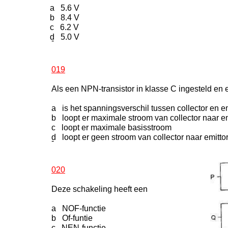
a 5.6 V
b 8.4 V
c 6.2 V
d 5.0 V
-
019
Als een NPN-transistor in klasse C ingesteld en
a is het spanningsverschil tussen collector en e
b loopt er maximale stroom van collector naar em
c loopt er maximale basisstroom
d loopt er geen stroom van collector naar emitto
-
020
Deze schakeling heeft een
a NOF-functie
b Of-funtie
c NEN-functie