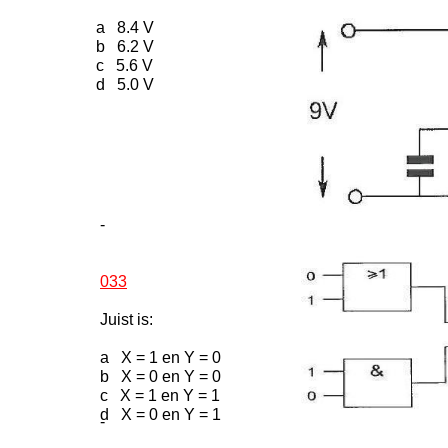
a 8.4 V
b 6.2 V
c 5.6 V
d 5.0 V
-
033
Juist is:
a X = 1 en Y = 0
b X = 0 en Y = 0
c X = 1 en Y = 1
d X = 0 en Y = 1
-