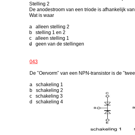
Stelling 2
De anodestroom van een triode is afhankelijk v
Wat is waar
a alleen stelling 2
b stelling 1 en 2
c alleen stelling 1
d geen van de stellingen
-
043
De "Oervorm" van een NPN-transistor is de "twee
a schakeling 1
b schakeling 2
c schakeling 3
d schakeling 4