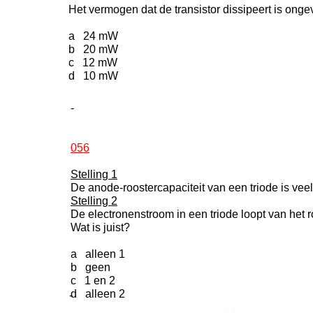
Het vermogen dat de transistor dissipeert is onge
a 24 mW
b 20 mW
c 12 mW
d 10 mW
-
056
Stelling 1
De anode-roostercapaciteit van een triode is vee
Stelling 2
De electronenstroom in een triode loopt van het 
Wat is juist?
a alleen 1
b geen
c 1 en 2
d alleen 2
-