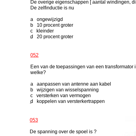
De overige eigenschappen [ aantal windingen, dia
De zelfinductie is nu
a ongewijzigd
b 10 procent groter
c kleinder
d 20 procent groter
-
052
Een van de toepassingen van een transformator 
welke?
a aanpassen van antenne aan kabel
b wijzigen van wisselspanning
c versterken van vermogen
d koppelen van versterkertrappen
-
053
De spanning over de spoel is ?