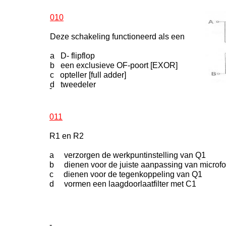
010
Deze schakeling functioneerd als een
a D- flipflop
b een exclusieve OF-poort [EXOR]
c opteller [full adder]
d tweedeler
-
011
R1 en R2
a verzorgen de werkpuntinstelling van Q1
b dienen voor de juiste aanpassing van microf
c dienen voor de tegenkoppeling van Q1
d vormen een laagdoorlaatfilter met C1
-