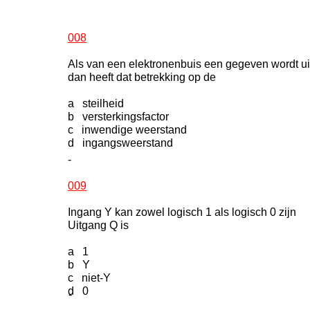
008
Als van een elektronenbuis een gegeven wordt ui
dan heeft dat betrekking op de
a steilheid
b versterkingsfactor
c inwendige weerstand
d ingangsweerstand
-
009
Ingang Y kan zowel logisch 1 als logisch 0 zijn
Uitgang Q is
a 1
b Y
c niet-Y
d 0
-