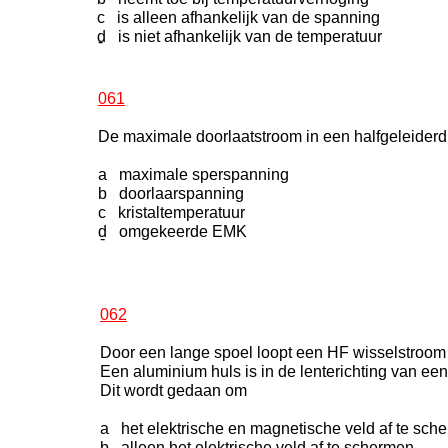
c is alleen afhankelijk van de spanning
d is niet afhankelijk van de temperatuur
-
061
De maximale doorlaatstroom in een halfgeleider
a maximale sperspanning
b doorlaarspanning
c kristaltemperatuur
d omgekeerde EMK
-
062
Door een lange spoel loopt een HF wisselstroom
Een aluminium huls is in de lenterichting van e
Dit wordt gedaan om
a het elektrische en magnetische veld af te sch
b alleen het elektrische veld af te schermen