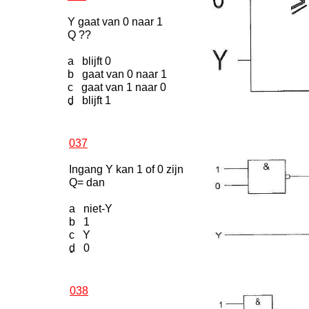
Y gaat van 0 naar 1
Q ??
a blijft 0
b gaat van 0 naar 1
c gaat van 1 naar 0
d blijft 1
-
037
Ingang Y kan 1 of 0 zijn
Q= dan
a niet-Y
b 1
c Y
d 0
-
038