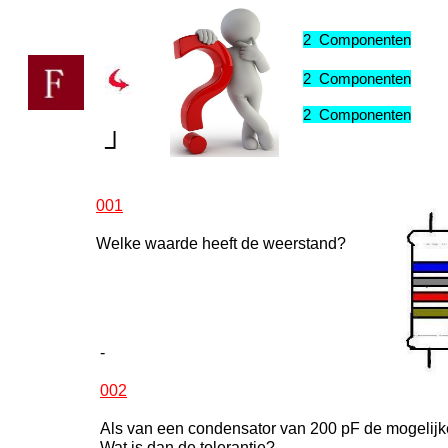
H02
2 Componenten
H02
2 Componenten
H02
2 Componenten
┘
001
Welke waarde heeft de weerstand?
-
002
Als van een condensator van 200 pF de mogelijk
Wat is dan de tolerantie?