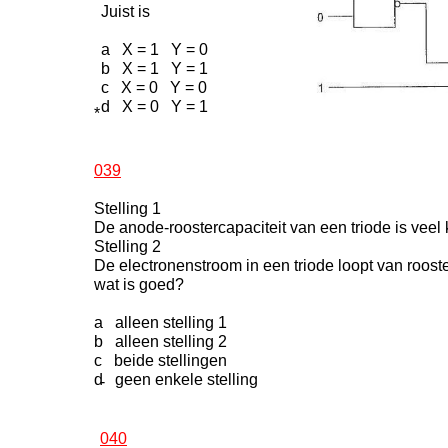
Juist is
a X = 1 Y = 0
b X = 1 Y = 1
c X = 0 Y = 0
d X = 0 Y = 1
*
039
Stelling 1
De anode-roostercapaciteit van een triode is vee
Stelling 2
De electronenstroom in een triode loopt van roost
wat is goed?
a alleen stelling 1
b alleen stelling 2
c beide stellingen
d geen enkele stelling
-
040