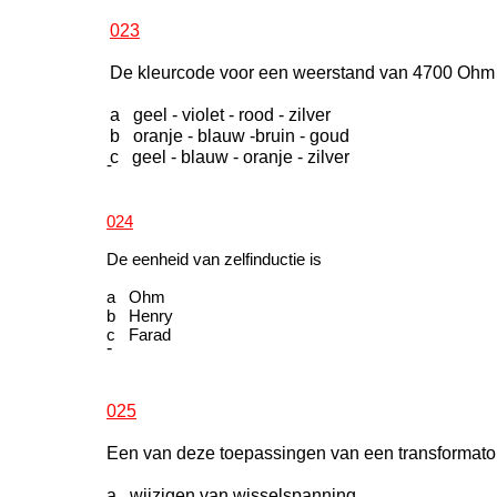
023
De kleurcode voor een weerstand van 4700 Ohm
a geel - violet - rood - zilver
b oranje - blauw -bruin - goud
c geel - blauw - oranje - zilver
-
024
De eenheid van zelfinductie is
a Ohm
b Henry
c Farad
-
025
Een van deze toepassingen van een transformator i
a wijzigen van wisselspanning