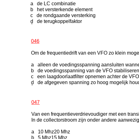
a de LC combinatie
b het versterkende element
c de rondgaande versterking
d de terugkoppelfaktor
-
046
Om de frequentiedrift van een VFO zo klein moge
a alleen de voedingsspanning aansluiten wanneer 
b de voedingsspanning van de VFO stabilisere
c een laagdoorlaatfilter opnemen achter de VFO
d de afgegeven spanning zo hoog mogelijk hou
-
047
Van een frequentieverdrievoudiger met een trans
In de collectorstroom zijn onder andere aanwezig
a 10 Mhz20 Mhz
b 5 Mhz15 Mhz