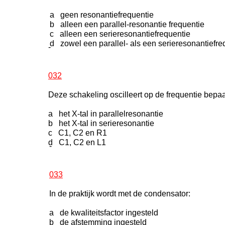
a geen resonantiefrequentie
b alleen een parallel-resonantie frequentie
c alleen een serieresonantiefrequentie
d zowel een parallel- als een serieresonantiefre
-
032
Deze schakeling oscilleert op de frequentie bepaa
a het X-tal in parallelresonantie
b het X-tal in serieresonantie
c C1, C2 en R1
d C1, C2 en L1
-
033
In de praktijk wordt met de condensator:
a de kwaliteitsfactor ingesteld
b de afstemming ingesteld