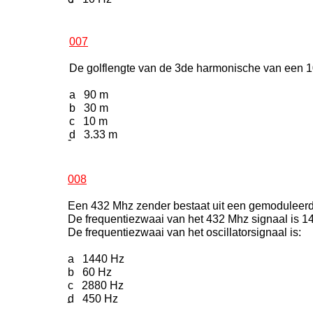
-
007
De golflengte van de 3de harmonische van een 10
a 90 m
b 30 m
c 10 m
d 3.33 m
-
008
Een 432 Mhz zender bestaat uit een gemoduleerde
De frequentiezwaai van het 432 Mhz signaal is 1
De frequentiezwaai van het oscillatorsignaal is:
a 1440 Hz
b 60 Hz
c 2880 Hz
d 450 Hz
-