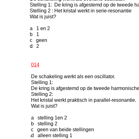
Stelling 1: De kring is afgestemd op de tweede ha
Stelling 2 : Het kristal werkt in serie-resonantie
Wat is juist?
a 1 en 2
b 1
c geen
d 2
-
014
De schakeling werkt als een oscillator.
Stelling 1:
De kring is afgestemd op de tweede harmonische v
Stelling 2:
Het kristal werkt praktisch in parallel-resonantie.
Wat is juist?
a stelling 1en 2
b stelling 2
c geen van beide stellingen
d alleen stelling 1
-