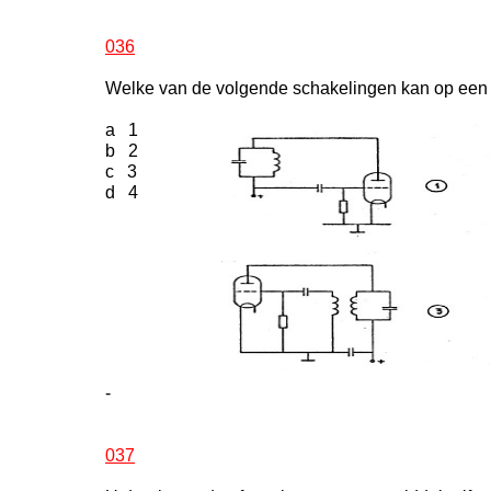
036
Welke van de volgende schakelingen kan op een v
a 1
b 2
c 3
d 4
-
037