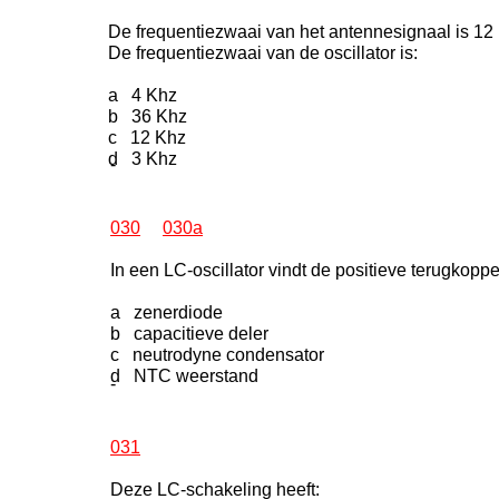
De frequentiezwaai van het antennesignaal is 12
De frequentiezwaai van de oscillator is:
a 4 Khz
b 36 Khz
c 12 Khz
d 3 Khz
-
030
030a
In een LC-oscillator vindt de positieve terugkopp
a zenerdiode
b capacitieve deler
c neutrodyne condensator
d NTC weerstand
-
031
Deze LC-schakeling heeft: