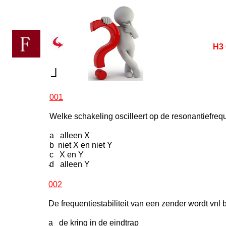
H3 
┘
001
Welke schakeling oscilleert op de resonantiefreq
a alleen X
b niet X en niet Y
c X en Y
d alleen Y
-
002
De frequentiestabiliteit van een zender wordt vnl 
a de kring in de eindtrap