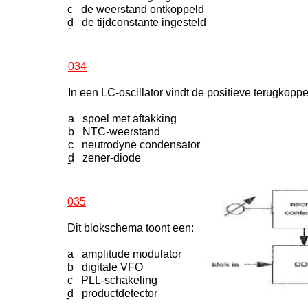
c de weerstand ontkoppeld
d de tijdconstante ingesteld
-
034
In een LC-oscillator vindt de positieve terugkopp
a spoel met aftakking
b NTC-weerstand
c neutrodyne condensator
d zener-diode
-
035
Dit blokschema toont een:
a amplitude modulator
b digitale VFO
c PLL-schakeling
d productdetector
-