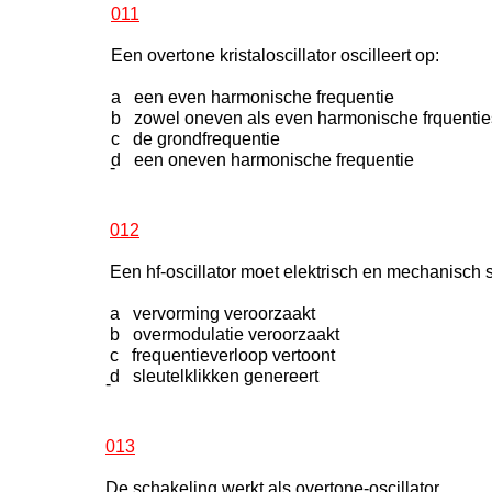
011
Een overtone kristaloscillator oscilleert op:
a een even harmonische frequentie
b zowel oneven als even harmonische frquentie
c de grondfrequentie
d een oneven harmonische frequentie
-
012
Een hf-oscillator moet elektrisch en mechanisch s
a vervorming veroorzaakt
b overmodulatie veroorzaakt
c frequentieverloop vertoont
d sleutelklikken genereert
-
013
De schakeling werkt als overtone-oscillator.