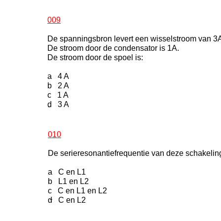
009
De spanningsbron levert een wisselstroom van 3
De stroom door de condensator is 1A.
De stroom door de spoel is:
a 4 A
b 2 A
c 1 A
d 3 A
-
010
De serieresonantiefrequentie van deze schakelin
a C en L1
b L1 en L2
c C en L1 en L2
-
d C en L2