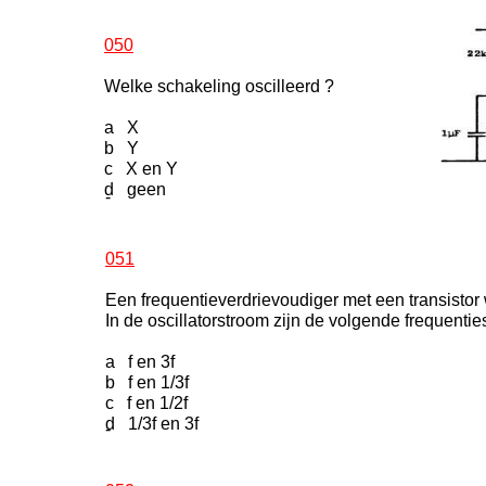
050
Welke schakeling oscilleerd ?
a X
b Y
c X en Y
d geen
-
051
Een frequentieverdrievoudiger met een transistor 
In de oscillatorstroom zijn de volgende frequenti
a f en 3f
b f en 1/3f
c f en 1/2f
d 1/3f en 3f
-