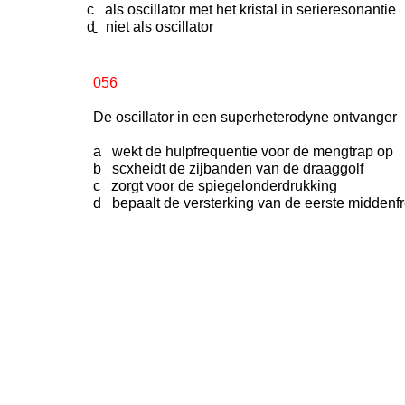
c als oscillator met het kristal in serieresonantie
d niet als oscillator
-
056
De oscillator in een superheterodyne ontvanger
a wekt de hulpfrequentie voor de mengtrap op
b scxheidt de zijbanden van de draaggolf
c zorgt voor de spiegelonderdrukking
d bepaalt de versterking van de eerste middenf