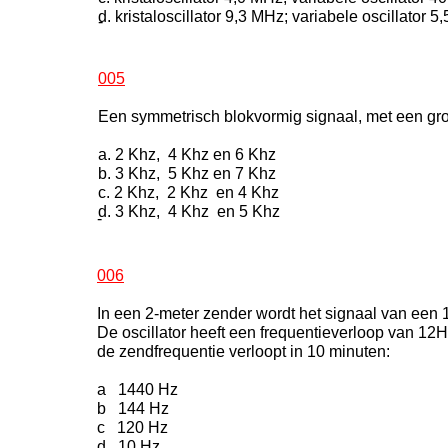
d. kristaloscillator 9,3 MHz; variabele oscillator 5
-
005
Een symmetrisch blokvormig signaal, met een gr
a. 2 Khz, 4 Khz en 6 Khz
b. 3 Khz, 5 Khz en 7 Khz
c. 2 Khz, 2 Khz en 4 Khz
d. 3 Khz, 4 Khz en 5 Khz
-
006
In een 2-meter zender wordt het signaal van een
De oscillator heeft een frequentieverloop van 12H
de zendfrequentie verloopt in 10 minuten:
a 1440 Hz
b 144 Hz
c 120 Hz
d 10 Hz