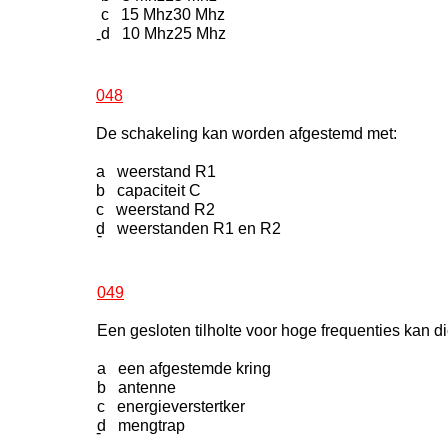
c 15 Mhz30 Mhz
d 10 Mhz25 Mhz
-
048
De schakeling kan worden afgestemd met:
a weerstand R1
b capaciteit C
c weerstand R2
d weerstanden R1 en R2
-
049
Een gesloten tilholte voor hoge frequenties kan d
a een afgestemde kring
b antenne
c energieverstertker
d mengtrap
-