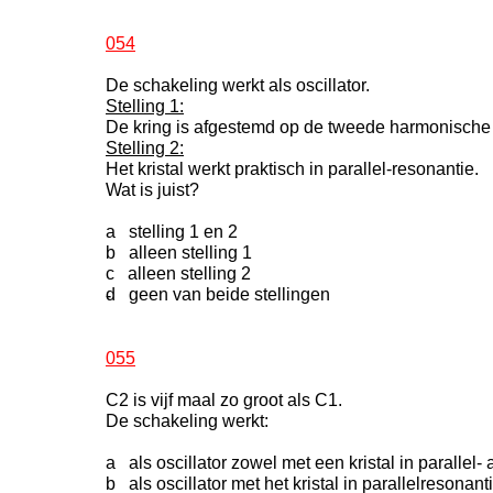
054
De schakeling werkt als oscillator.
Stelling 1:
De kring is afgestemd op de tweede harmonische v
Stelling 2:
Het kristal werkt praktisch in parallel-resonantie.
Wat is juist?
a stelling 1 en 2
b alleen stelling 1
c alleen stelling 2
d geen van beide stellingen
-
055
C2 is vijf maal zo groot als C1.
De schakeling werkt:
a als oscillator zowel met een kristal in parallel- 
b als oscillator met het kristal in parallelresonant