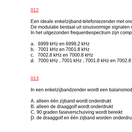
012
Een ideale enkelzijband-telefoniezender met ond
De modulatie bestaat uit sinusvormige signalen
In het uitgezonden frequentiespectrum zijn com
a. 6999 kHz en 6998.2 kHz
b. 7001 kHz en 7001.8 kHz
c. 7002.8 kHz en 7000.8 kHz
d. 7000 kHz , 7001 kHz , 7001.8 kHz en 7002.8
-
013
In een enkelzijbandzender wordt een balansmodu
A. alleen één zijband wordt onderdrukt
B. alleen de draaggolf wordt onderdrukt
C. 90 graden faseverschuiving wordt bereikt
D. de draaggolf en één zijband worden onderdru
-