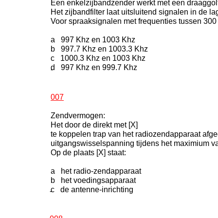
Een enkelzijbandzender werkt met een draaggolf
Het zijbandfilter laat uitsluitend signalen in de l
Voor spraaksignalen met frequenties tussen 300 
a 997 Khz en 1003 Khz
b 997.7 Khz en 1003.3 Khz
c 1000.3 Khz en 1003 Khz
d 997 Khz en 999.7 Khz
-
007
Zendvermogen:
Het door de direkt met [X]
te koppelen trap van het radiozendapparaat af
uitgangswisselspanning tijdens het maximium 
Op de plaats [X] staat:
a het radio-zendapparaat
b het voedingsapparaat
c de antenne-inrichting
-