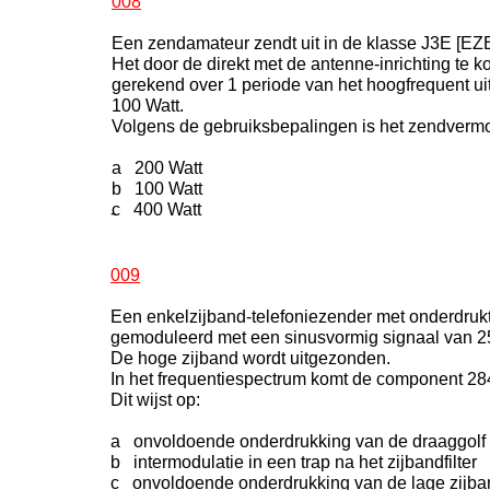
008
Een zendamateur zendt uit in de klasse J3E [EZB
Het door de direkt met de antenne-inrichting te
gerekend over 1 periode van het hoogfrequent u
100 Watt.
Volgens de gebruiksbepalingen is het zendverm
a 200 Watt
b 100 Watt
c 400 Watt
-
009
Een enkelzijband-telefoniezender met onderdrukt
gemoduleerd met een sinusvormig signaal van 
De hoge zijband wordt uitgezonden.
In het frequentiespectrum komt de component 284
Dit wijst op:
a onvoldoende onderdrukking van de draaggolf
b intermodulatie in een trap na het zijbandfilter
c onvoldoende onderdrukking van de lage zijba