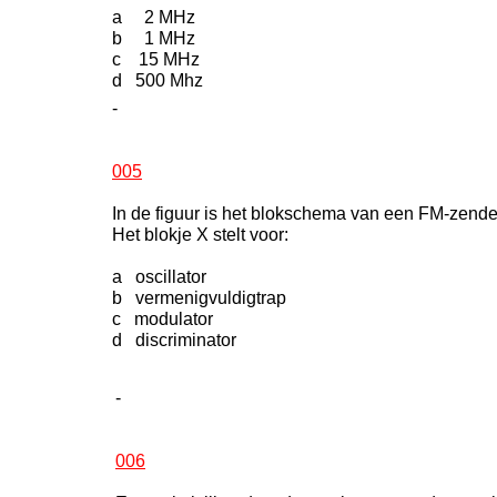
a 2 MHz
b 1 MHz
c 15 MHz
d 500 Mhz
-
005
In de figuur is het blokschema van een FM-zend
Het blokje X stelt voor:
a oscillator
b vermenigvuldigtrap
c modulator
d discriminator
-
006