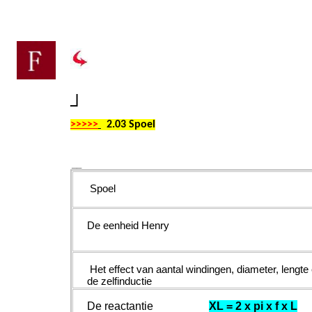
┘
>>>>>
2.03 Spoel
__
Spoel
De eenheid Henry
Het effect van aantal windingen, diameter, lengte
de zelfinductie
De reactantie
XL = 2 x pi x f x L