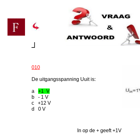
┘
010
De uitgangsspanning Uuit is:
a
+1 V
b - 1 V
c +12 V
d 0 V
In op de + geeft +1V