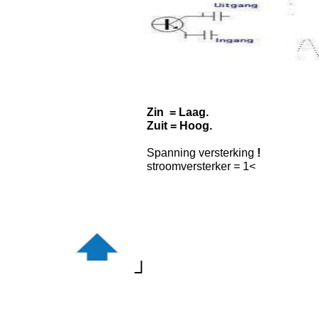
Zin = Laag.
Zuit = Hoog.
Spanning versterking
!
stroomversterker = 1<
┘