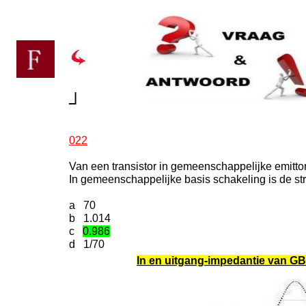
┘
022
Van een transistor in gemeenschappelijke emittor
In gemeenschappelijke basis schakeling is de st
a 70
b 1.014
c
0.986
d 1/70
In en uitgang-impedantie van GB