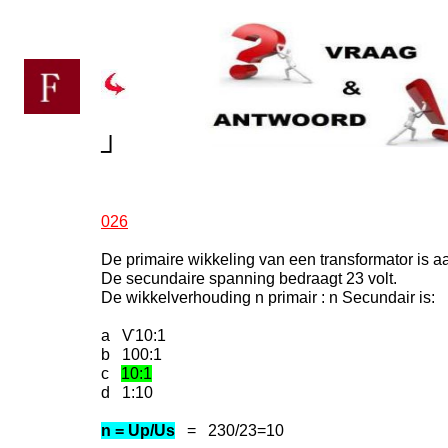
┘
026
De primaire wikkeling van een transformator is 
De secundaire spanning bedraagt 23 volt.
De wikkelverhouding n primair : n Secundair is:
a Ѵ10:1
b 100:1
c
10:1
d 1:10
n = Up/Us
= 230/23=10