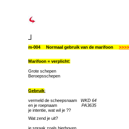
┘
m-004 Normaal gebruik van de marifoon
>>>
Marifoon = verplicht:
Grote schepen
Beroepsschepen
Gebruik
:
vermeld de scheepsnaam
WKD 64
en je roepnaam
PA3635
je intentie, wat wil je ??
Wat zend je uit?
je spraak zoals hierboven