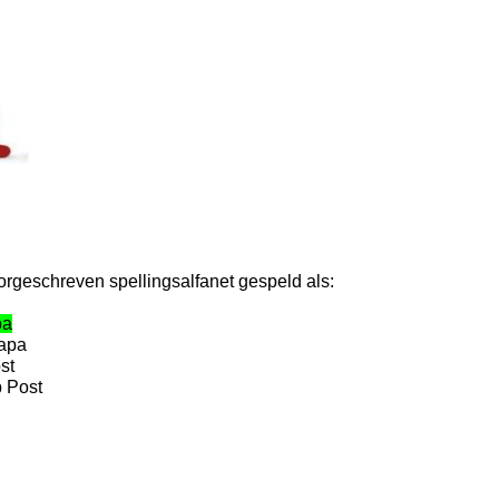
rgeschreven spellingsalfanet gespeld als:
pa
Papa
st
 Post