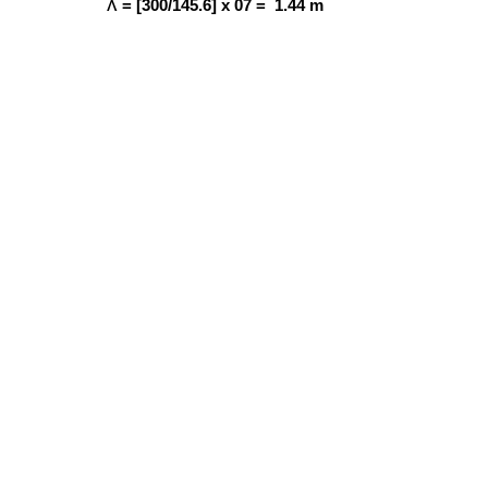
ʎ
= [300/145.6] x 07 = 1.44 m