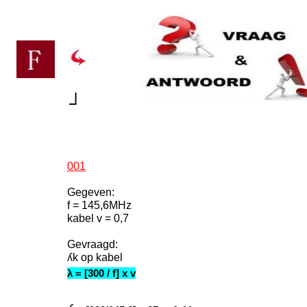
┘
001
Gegeven:
f = 145,6MHz
kabel v = 0,7
Gevraagd:
ʎk op kabel
λ = [300 / f] x v