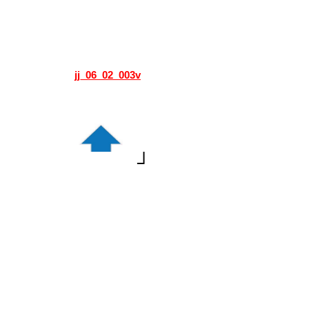
jj_06_02_003v
┘