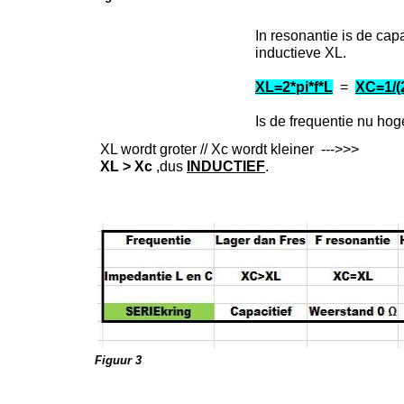
In resonantie is de cap
inductieve XL.
XL=2*pi*f*L
=
XC=1/(2
Is de frequentie nu hog
XL wordt groter // Xc wordt kleiner --->>>
XL > Xc
,dus
INDUCTIEF
.
Figuur 3