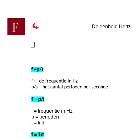
De eenheid Hertz.
┘
f =p/s
f = de frequentie in Hz
p/s = het aantal perioden per seconde
f = p/t
f = frequentie in Hz
p = perioden
t = tijd
f = 1/t