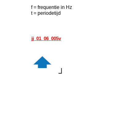
f = frequentie in Hz
t = periodetijd
jj_01_06_005v
┘