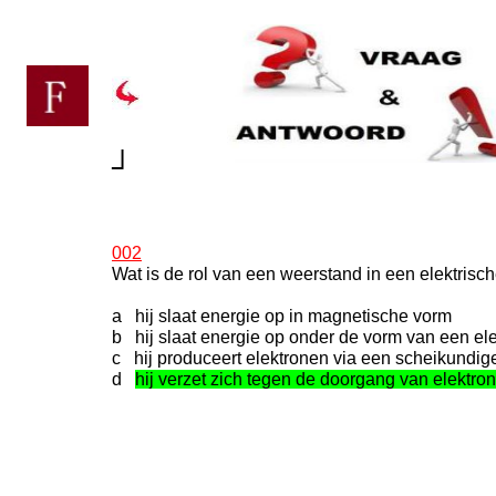
┘
002
Wat is de rol van een weerstand in een elektrisc
a hij slaat energie op in magnetische vorm
b hij slaat energie op onder de vorm van een ele
c hij produceert elektronen via een scheikundige
d
hij verzet zich tegen de doorgang van elektro