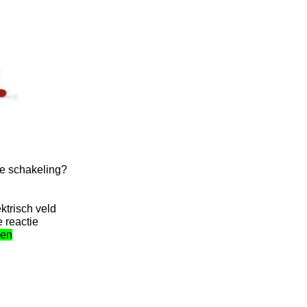
he schakeling?
ktrisch veld
 reactie
nen