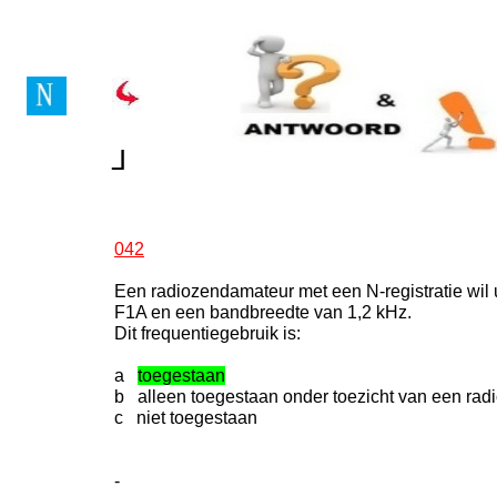
Vragenboek Novice Lice
┘
┘
042
Een radiozendamateur met een N-registratie wil
F1A en een bandbreedte van 1,2 kHz.
Dit frequentiegebruik is:
a
toegestaan
b alleen toegestaan onder toezicht van een rad
c niet toegestaan
-