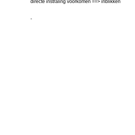
directe instraling voorkomen ==> inblikken
-