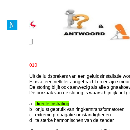
Vragenboek Novice Lice
┘
┘
010
Uit de luidsprekers van een geluidsinstallatie 
Er is al een netfilter aangebracht en er zijn smo
De storing blijft ook aanwezig als alle signaalt
De oorzaak van de storing is waarschijnlijk het 
a
directe instraling
b onjuist gebruik van ringkerntransformatoren
c extreme propagatie-omstandigheden
d te sterke harmonischen van de zender