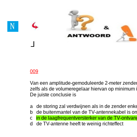
Vragenboek Novice Lice
┘
┘
009
Van een amplitude-gemoduleerde 2-meter zender i
zelfs als de volumeregelaar hiervan op minimum i
De juiste conclusie is
a de storing zal verdwijnen als in de zender enk
b de buitenmantel van de TV-antennekabel is o
c
in de laagfrequentversterker van de TV-ontvan
d de TV-antenne heeft te weinig richteffect