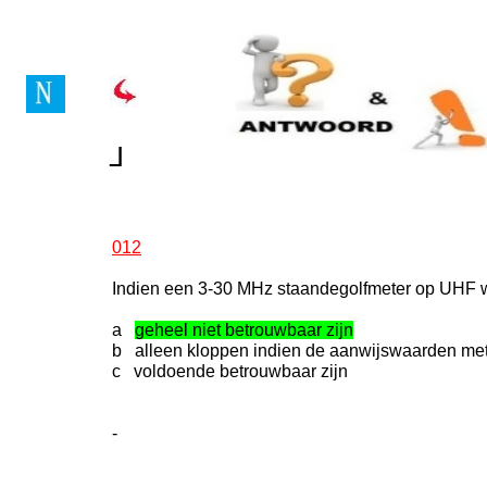
Vragenboek Novice Lice
┘
┘
012
Indien een 3-30 MHz staandegolfmeter op UHF wo
a
geheel niet betrouwbaar zijn
b alleen kloppen indien de aanwijswaarden me
c voldoende betrouwbaar zijn
-