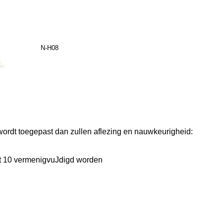
nce
N-H08
rdt toegepast dan zullen aflezing en nauwkeurigheid:
t 10 vermenigvuJdigd worden