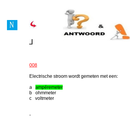
Vragenboek Novice Lice
┘
┘
008
Electrische stroom wordt gemeten met een:
a
ampéremeter
b ohmmeter
c voltmeter
-