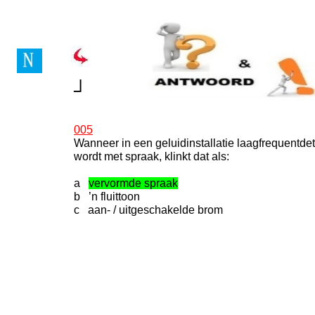
Vragenboek Novice Lice
┘
005
Wanneer in een geluidinstallatie laagfrequentde
wordt met spraak, klinkt dat als:
a
vervormde spraak
b ’n fluittoon
c aan- / uitgeschakelde brom