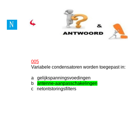
Vragenboek Novice Lice
005
Variabele condensatoren worden toegepast in:
a gelijkspanningsvoedingen
b
antenne-aanpasschakelingen
c netontstoringsfilters