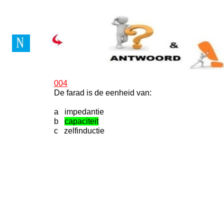
Vragenboek Novice Lice
004
De farad is de eenheid van:
a impedantie
b
capaciteit
c zelfinductie