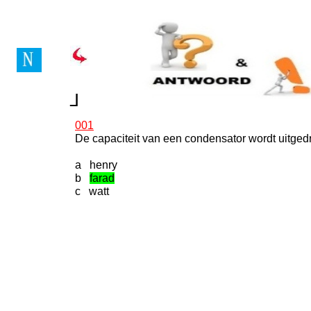
Vragenboek Novice Lice
┘
┘
001
De capaciteit van een condensator wordt uitgedr
a henry
b
farad
c watt