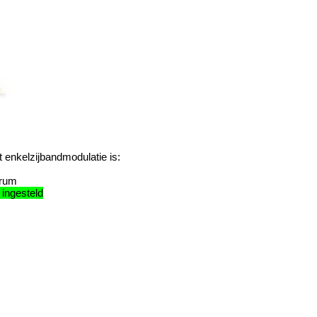
nce
 enkelzijbandmodulatie is:
trum
 ingesteld