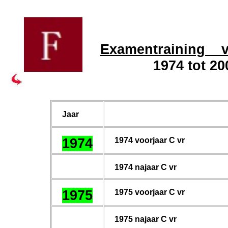
Examentraining v
1974 tot 20
Jaar
1974
1974 voorjaar C vr
197
4
najaar C vr
1975
19
7
5 voorjaar C vr
197
5
najaar C vr