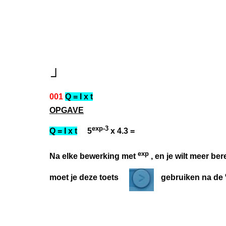
┘
001
Q = I x t
OPGAVE
exp-3
Q = I x t
5
x 4.3 =
exp
Na elke bewerking met
, en je wilt meer be
moet je deze toets gebruiken na de