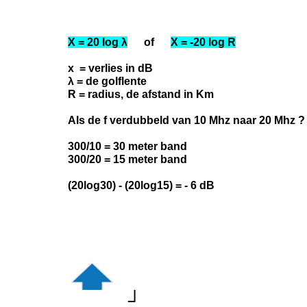
X = 20 log λ
of
X = -20 log R
x = verlies in dB
λ = de golflente
R = radius, de afstand in Km
Als de f verdubbeld van 10 Mhz naar 20 Mhz ?
300/10 = 30 meter band
300/20 = 15 meter band
(20log30) - (20log15) = - 6 dB
┘