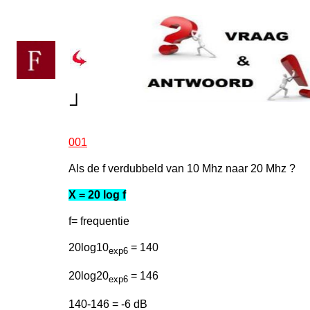
┘
001
Als de f verdubbeld van 10 Mhz naar 20 Mhz ?
X = 20 log f
f= frequentie
20log10
= 140
exp6
20log20
= 146
exp6
140-146 = -6 dB