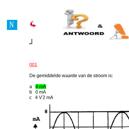
┘
001
De gemiddelde waarde van de stroom is:
a
4 mA
b 0 mA
c 4 Ѵ2 mA