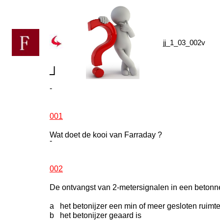
jj_1_03_002v
┘
-
001
Wat doet de kooi van Farraday ?
-
002
De ontvangst van 2-metersignalen in een betonn
a het betonijzer een min of meer gesloten ruimt
b het betonijzer geaard is