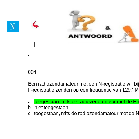
Vragenboek Novice Lice
┘
┘
-
004
Een radiozendamateur met een N-registratie wil b
F-registratie zenden op een frequentie van 1297 
a
toegestaan, mits de radiozendamteur met de F-r
b niet toegestaan
c toegestaan, mits de radiozendamateur met de N-r