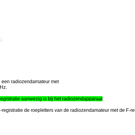
nce
ij een radiozendamateur met
MHz.
egistratie aanwezig is bij het radiozendapparaat
egistratie de roepletters van de radiozendamateur met de F-reg