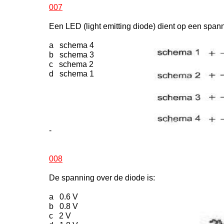
007
Een LED (light emitting diode) dient op een span
a schema 4
b schema 3
c schema 2
d schema 1
-
008
De spanning over de diode is:
a 0.6 V
b 0.8 V
c 2 V