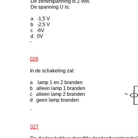
De zenerspanning is 2 volt.
De spanning U is:
a -1,5 V
b -2,5 V
c -6V
d 0V
-
026
In de schakeling zal:
a lamp 1 en 2 branden
b alleen lamp 1 branden
c alleen lamp 2 branden
d geen lamp branden
-
027