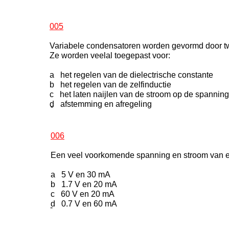
005
Variabele condensatoren worden gevormd door tw
Ze worden veelal toegepast voor:
a het regelen van de dielectrische constante
b het regelen van de zelfinductie
c het laten naijlen van de stroom op de spanning
d afstemming en afregeling
-
006
Een veel voorkomende spanning en stroom van e
a 5 V en 30 mA
b 1.7 V en 20 mA
c 60 V en 20 mA
d 0.7 V en 60 mA
-