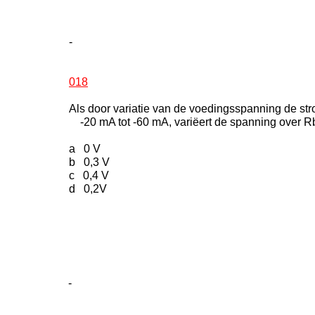
-
018
Als door variatie van de voedingsspanning de str
-20 mA tot -60 mA, variëert de spanning over R
a 0 V
b 0,3 V
c 0,4 V
d 0,2V
-