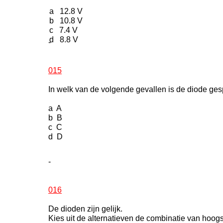
a 12.8 V
b 10.8 V
c 7.4 V
d 8.8 V
-
015
In welk van de volgende gevallen is de diode ges
a A
b B
c C
d D
-
016
De dioden zijn gelijk.
Kies uit de alternatieven de combinatie van hoogst