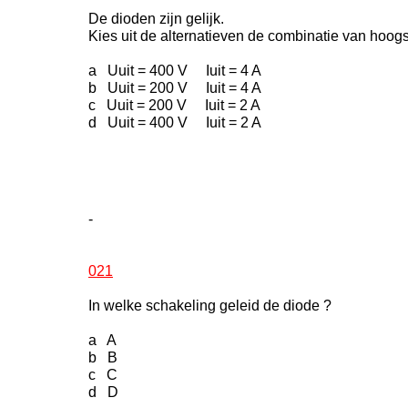
De dioden zijn gelijk.
Kies uit de alternatieven de combinatie van hoogst
a Uuit = 400 V Iuit = 4 A
b Uuit = 200 V Iuit = 4 A
c Uuit = 200 V Iuit = 2 A
d Uuit = 400 V Iuit = 2 A
-
021
In welke schakeling geleid de diode ?
a A
b B
c C
d D