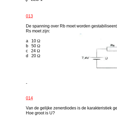
-
013
De spanning over Rb moet worden gestabiliseerd 
Rs moet zijn:
a 10
Ω
b 50
Ω
c 24
Ω
d 20
Ω
-
014
Van de gelijke zenerdiodes is de karakteristiek 
Hoe groot is U?