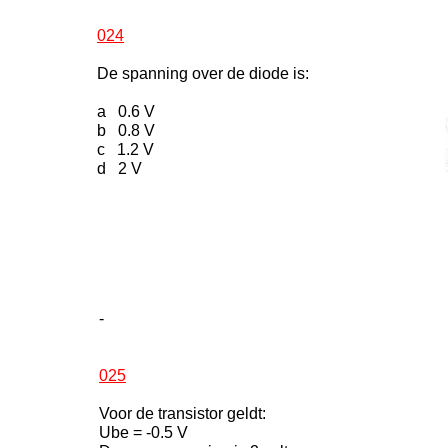
024
De spanning over de diode is:
a 0.6 V
b 0.8 V
c 1.2 V
d 2 V
-
025
Voor de transistor geldt:
Ube = -0.5 V