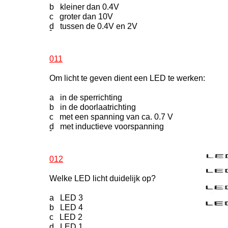
b kleiner dan 0.4V
c groter dan 10V
d tussen de 0.4V en 2V
-
011
Om licht te geven dient een LED te werken:
a in de sperrichting
b in de doorlaatrichting
c met een spanning van ca. 0.7 V
d met inductieve voorspanning
-
012
Welke LED licht duidelijk op?
a LED 3
b LED 4
c LED 2
d LED 1