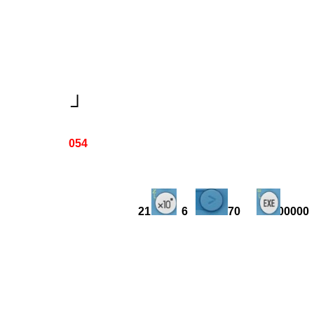
┘
054
21 6 :70 300