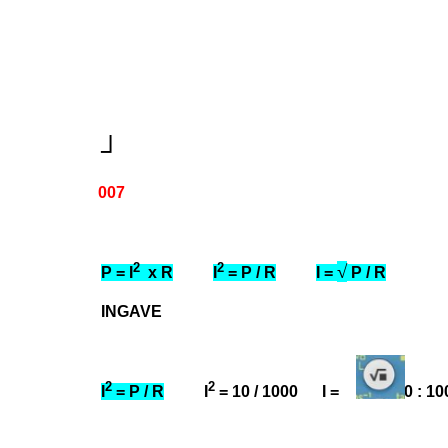
┘
007
2
2
√
P = I
x R
I
= P / R
I =
P / R
INGAVE
2
2
I
= P / R
I
= 10 / 1000 I = 10 : 