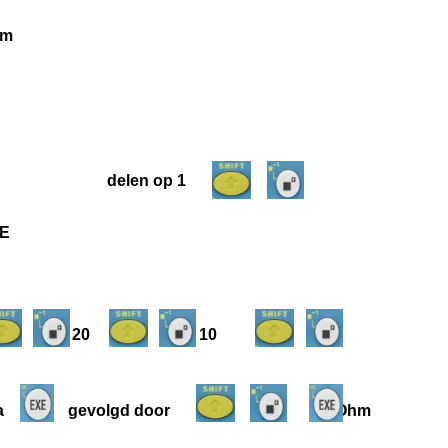
hm
delen op 1
E
 + 20 + 10
rna gevolgd door 5 Ohm