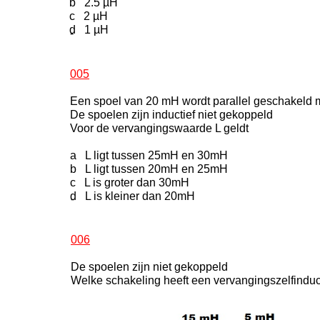
b 2.5 µH
c 2 µH
d 1 µH
-
005
Een spoel van 20 mH wordt parallel geschakeld
De spoelen zijn inductief niet gekoppeld
Voor de vervangingswaarde L geldt
a L ligt tussen 25mH en 30mH
b L ligt tussen 20mH en 25mH
c L is groter dan 30mH
d L is kleiner dan 20mH
-
006
De spoelen zijn niet gekoppeld
Welke schakeling heeft een vervangingszelfindu