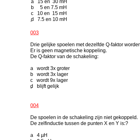
a 15 en 30 mH
b 5 en 7.5 mH
c 10 en 15 mH
d 7.5 en 10 mH
-
003
Drie gelijke spoelen met dezelfde Q-faktor worden
Er is geen magnetische koppeling.
De Q-faktor van de schakeling:
a wordt 3x groter
b wordt 3x lager
c wordt 9x lager
d blijft gelijk
-
004
De spoelen in de schakeling zijn niet gekoppeld.
De zelfinductie tussen de punten X en Y is:?
a 4 µH