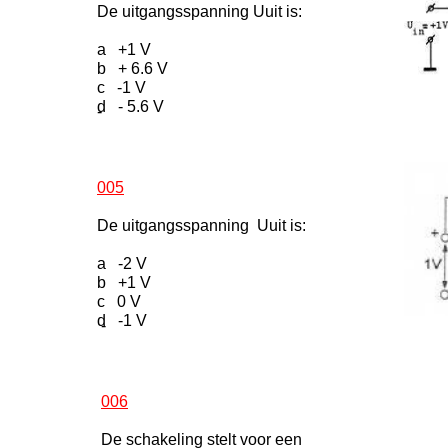
De uitgangsspanning Uuit is:
a +1 V
b + 6.6 V
c -1 V
d - 5.6 V
-
005
De uitgangsspanning Uuit is:
a -2 V
b +1 V
c 0 V
d -1 V
-
006
De schakeling stelt voor een