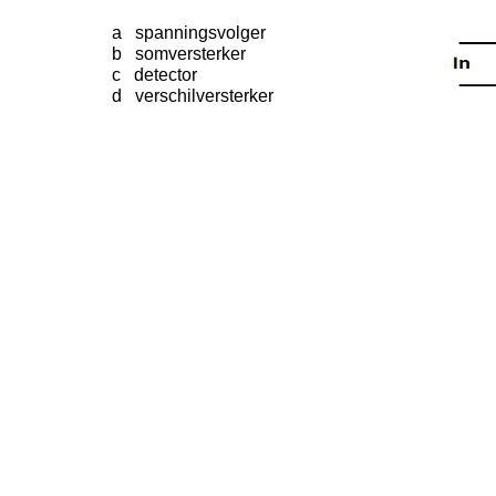
a spanningsvolger
b somversterker
c detector
d verschilversterker