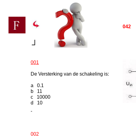
042
N
┘
001
De Versterking van de schakeling is:
a 0.1
b 11
c 10000
d 10
-
002