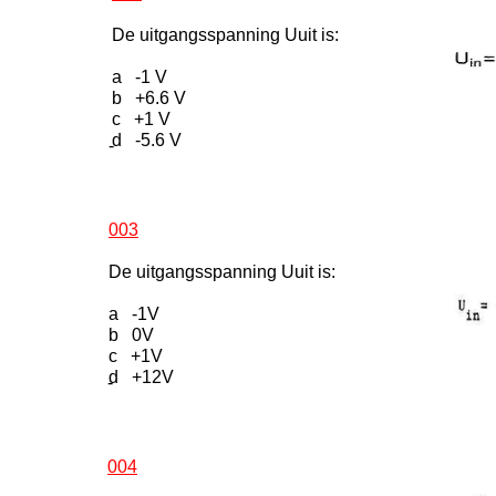
De uitgangsspanning Uuit is:
a -1 V
b +6.6 V
c +1 V
d -5.6 V
-
003
De uitgangsspanning Uuit is:
a -1V
b 0V
c +1V
d +12V
-
004