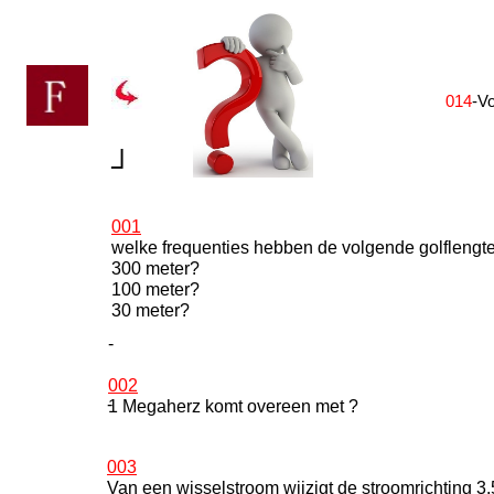
014
-Vo
┘
001
welke frequenties hebben de volgende golflengt
300 meter?
100 meter?
30 meter?
-
002
-
1 Megaherz komt overeen met ?
003
Van een wisselstroom wijzigt de stroomrichting 3.