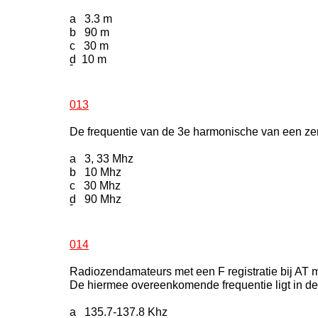
a 3.3 m
b 90 m
c 30 m
d 10 m
-
013
De frequentie van de 3e harmonische van een ze
a 3, 33 Mhz
b 10 Mhz
c 30 Mhz
d 90 Mhz
-
014
Radiozendamateurs met een F registratie bij A
De hiermee overeenkomende frequentie ligt in de
a 135.7-137.8 Khz