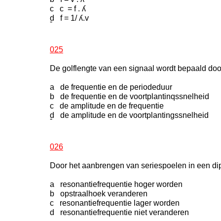
c c = f . ʎ
d f = 1/ ʎ.v
-
025
De golflengte van een signaal wordt bepaald doo
a de frequentie en de periodeduur
b de frequentie en de voortplantinqssnelheid
c de amplitude en de frequentie
d de amplitude en de voortplantingssnelheid
-
026
Door het aanbrengen van seriespoelen in een di
a resonantiefrequentie hoger worden
b opstraalhoek veranderen
c resonantiefrequentie lager worden
d resonantiefrequentie niet veranderen