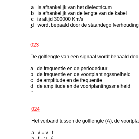
a is afhankelijk van het dielectricum
b is afhankelijk van de lengte van de kabel
c is altijd 300000 Km/s
d wordt bepaald door de staandegolfverhouding
-
023
De golflengte van een signaal wordt bepaald door
a de frequentie en de periodeduur
b de frequentie en de voortplantingssnelheid
c de amplitude en de frequentie
d de amplitude en de voortplantingssnelheid
-
024
Het verband tussen de golflengte (A), de voortplan
a ʎ = v . f
b f = v . ʎ