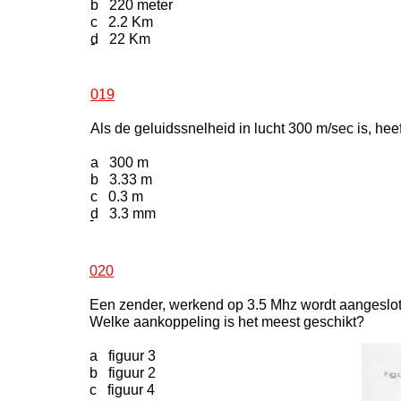
b 220 meter
c 2.2 Km
d 22 Km
-
019
Als de geluidssnelheid in lucht 300 m/sec is, heef
a 300 m
b 3.33 m
c 0.3 m
d 3.3 mm
-
020
Een zender, werkend op 3.5 Mhz wordt aangeslot
Welke aankoppeling is het meest geschikt?
a figuur 3
b figuur 2
c figuur 4