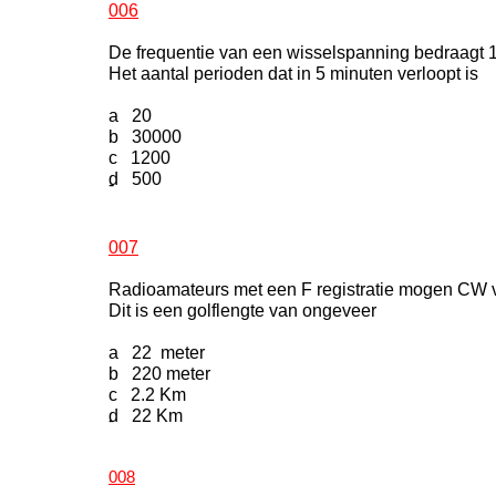
006
De frequentie van een wisselspanning bedraagt
Het aantal perioden dat in 5 minuten verloopt is
a 20
b 30000
c 1200
d 500
-
007
Radioamateurs met een F registratie mogen CW 
Dit is een golflengte van ongeveer
a 22 meter
b 220 meter
c 2.2 Km
d 22 Km
-
008