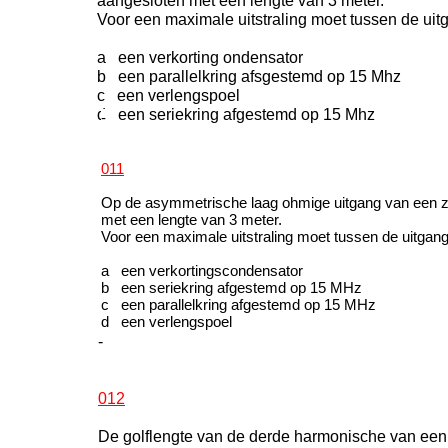
aangesloten met een lengte van 3 meter.
Voor een maximale uitstraling moet tussen de uit
a een verkorting ondensator
b een parallelkring afsgestemd op 15 Mhz
c een verlengspoel
d een seriekring afgestemd op 15 Mhz
-
011
Op de asymmetrische laag ohmige uitgang van een ze
met een lengte van 3 meter.
Voor een maximale uitstraling moet tussen de uitgang
a een verkortingscondensator
b een seriekring afgestemd op 15 MHz
c een parallelkring afgestemd op 15 MHz
d een verlengspoel
-
012
De golflengte van de derde harmonische van een 